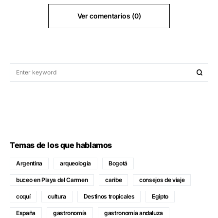
Ver comentarios (0)
Temas de los que hablamos
Argentina
arqueología
Bogotá
buceo en Playa del Carmen
caribe
consejos de viaje
coquí
cultura
Destinos tropicales
Egipto
España
gastronomía
gastronomía andaluza