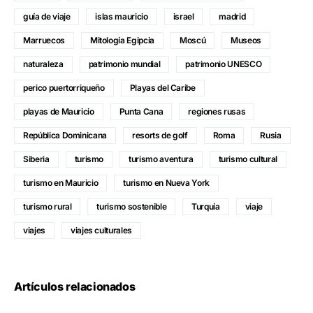
guía de viaje
islas mauricio
israel
madrid
Marruecos
Mitología Egipcia
Moscú
Museos
naturaleza
patrimonio mundial
patrimonio UNESCO
perico puertorriqueño
Playas del Caribe
playas de Mauricio
Punta Cana
regiones rusas
República Dominicana
resorts de golf
Roma
Rusia
Siberia
turismo
turismo aventura
turismo cultural
turismo en Mauricio
turismo en Nueva York
turismo rural
turismo sostenible
Turquía
viaje
viajes
viajes culturales
Artículos relacionados