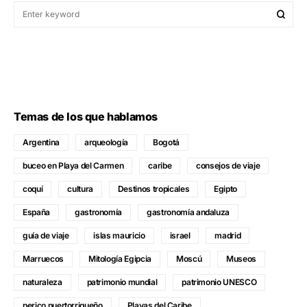
Temas de los que hablamos
Argentina
arqueología
Bogotá
buceo en Playa del Carmen
caribe
consejos de viaje
coquí
cultura
Destinos tropicales
Egipto
España
gastronomía
gastronomía andaluza
guía de viaje
islas mauricio
israel
madrid
Marruecos
Mitología Egipcia
Moscú
Museos
naturaleza
patrimonio mundial
patrimonio UNESCO
perico puertorriqueño
Playas del Caribe