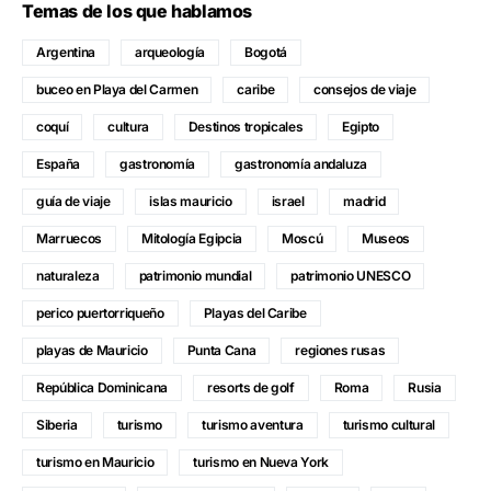
Temas de los que hablamos
Argentina
arqueología
Bogotá
buceo en Playa del Carmen
caribe
consejos de viaje
coquí
cultura
Destinos tropicales
Egipto
España
gastronomía
gastronomía andaluza
guía de viaje
islas mauricio
israel
madrid
Marruecos
Mitología Egipcia
Moscú
Museos
naturaleza
patrimonio mundial
patrimonio UNESCO
perico puertorriqueño
Playas del Caribe
playas de Mauricio
Punta Cana
regiones rusas
República Dominicana
resorts de golf
Roma
Rusia
Siberia
turismo
turismo aventura
turismo cultural
turismo en Mauricio
turismo en Nueva York