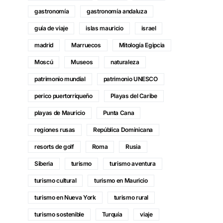
gastronomía
gastronomía andaluza
guía de viaje
islas mauricio
israel
madrid
Marruecos
Mitología Egipcia
Moscú
Museos
naturaleza
patrimonio mundial
patrimonio UNESCO
perico puertorriqueño
Playas del Caribe
playas de Mauricio
Punta Cana
regiones rusas
República Dominicana
resorts de golf
Roma
Rusia
Siberia
turismo
turismo aventura
turismo cultural
turismo en Mauricio
turismo en Nueva York
turismo rural
turismo sostenible
Turquía
viaje