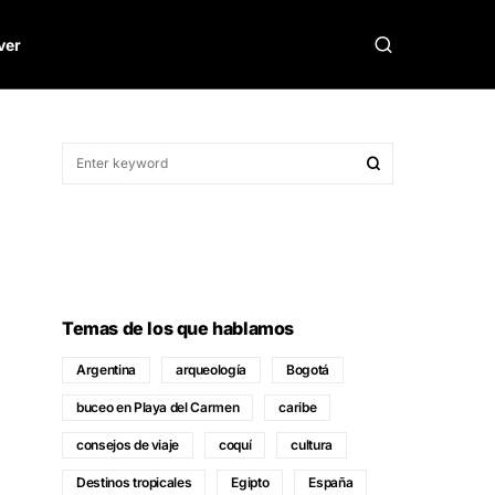
ver
Temas de los que hablamos
Argentina
arqueología
Bogotá
buceo en Playa del Carmen
caribe
consejos de viaje
coquí
cultura
Destinos tropicales
Egipto
España