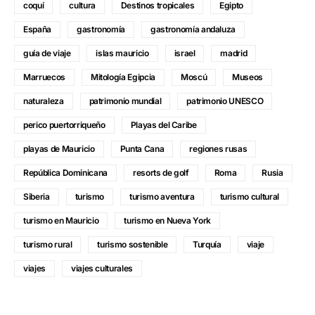
coquí
cultura
Destinos tropicales
Egipto
España
gastronomía
gastronomía andaluza
guía de viaje
islas mauricio
israel
madrid
Marruecos
Mitología Egipcia
Moscú
Museos
naturaleza
patrimonio mundial
patrimonio UNESCO
perico puertorriqueño
Playas del Caribe
playas de Mauricio
Punta Cana
regiones rusas
República Dominicana
resorts de golf
Roma
Rusia
Siberia
turismo
turismo aventura
turismo cultural
turismo en Mauricio
turismo en Nueva York
turismo rural
turismo sostenible
Turquía
viaje
viajes
viajes culturales