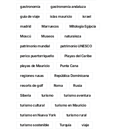
gastronomía
gastronomía andaluza
guía de viaje
islas mauricio
israel
madrid
Marruecos
Mitología Egipcia
Moscú
Museos
naturaleza
patrimonio mundial
patrimonio UNESCO
perico puertorriqueño
Playas del Caribe
playas de Mauricio
Punta Cana
regiones rusas
República Dominicana
resorts de golf
Roma
Rusia
Siberia
turismo
turismo aventura
turismo cultural
turismo en Mauricio
turismo en Nueva York
turismo rural
turismo sostenible
Turquía
viaje