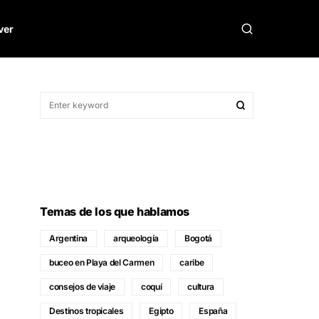
ver
Temas de los que hablamos
Argentina
arqueología
Bogotá
buceo en Playa del Carmen
caribe
consejos de viaje
coquí
cultura
Destinos tropicales
Egipto
España