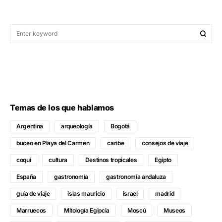
Temas de los que hablamos
Argentina
arqueología
Bogotá
buceo en Playa del Carmen
caribe
consejos de viaje
coquí
cultura
Destinos tropicales
Egipto
España
gastronomía
gastronomía andaluza
guía de viaje
islas mauricio
israel
madrid
Marruecos
Mitología Egipcia
Moscú
Museos