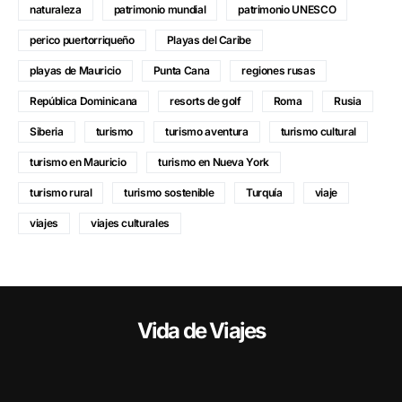
naturaleza
patrimonio mundial
patrimonio UNESCO
perico puertorriqueño
Playas del Caribe
playas de Mauricio
Punta Cana
regiones rusas
República Dominicana
resorts de golf
Roma
Rusia
Siberia
turismo
turismo aventura
turismo cultural
turismo en Mauricio
turismo en Nueva York
turismo rural
turismo sostenible
Turquía
viaje
viajes
viajes culturales
Vida de Viajes