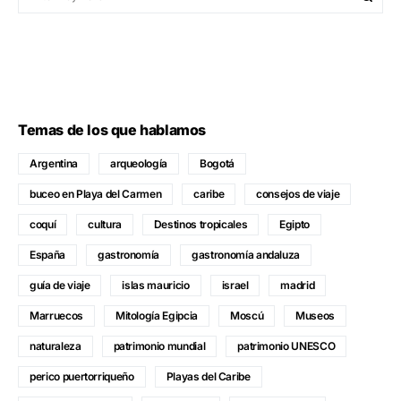
Temas de los que hablamos
Argentina
arqueología
Bogotá
buceo en Playa del Carmen
caribe
consejos de viaje
coquí
cultura
Destinos tropicales
Egipto
España
gastronomía
gastronomía andaluza
guía de viaje
islas mauricio
israel
madrid
Marruecos
Mitología Egipcia
Moscú
Museos
naturaleza
patrimonio mundial
patrimonio UNESCO
perico puertorriqueño
Playas del Caribe