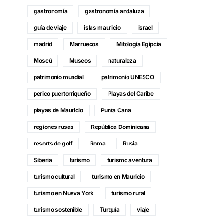
gastronomía
gastronomía andaluza
guía de viaje
islas mauricio
israel
madrid
Marruecos
Mitología Egipcia
Moscú
Museos
naturaleza
patrimonio mundial
patrimonio UNESCO
perico puertorriqueño
Playas del Caribe
playas de Mauricio
Punta Cana
regiones rusas
República Dominicana
resorts de golf
Roma
Rusia
Siberia
turismo
turismo aventura
turismo cultural
turismo en Mauricio
turismo en Nueva York
turismo rural
turismo sostenible
Turquía
viaje