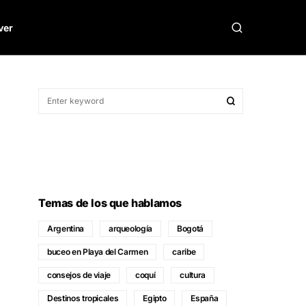
ver
Temas de los que hablamos
Argentina
arqueología
Bogotá
buceo en Playa del Carmen
caribe
consejos de viaje
coquí
cultura
Destinos tropicales
Egipto
España