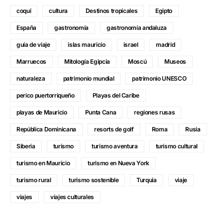
coquí
cultura
Destinos tropicales
Egipto
España
gastronomía
gastronomía andaluza
guía de viaje
islas mauricio
israel
madrid
Marruecos
Mitología Egipcia
Moscú
Museos
naturaleza
patrimonio mundial
patrimonio UNESCO
perico puertorriqueño
Playas del Caribe
playas de Mauricio
Punta Cana
regiones rusas
República Dominicana
resorts de golf
Roma
Rusia
Siberia
turismo
turismo aventura
turismo cultural
turismo en Mauricio
turismo en Nueva York
turismo rural
turismo sostenible
Turquía
viaje
viajes
viajes culturales