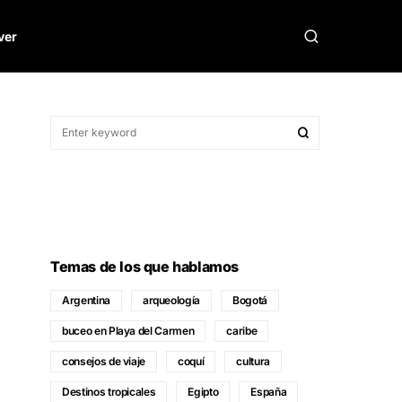
ver
Temas de los que hablamos
Argentina
arqueología
Bogotá
buceo en Playa del Carmen
caribe
consejos de viaje
coquí
cultura
Destinos tropicales
Egipto
España