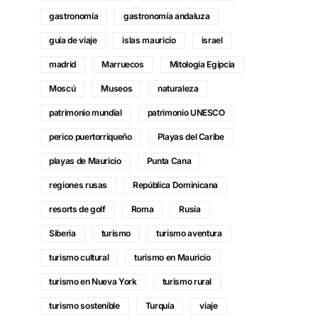
gastronomía
gastronomía andaluza
guía de viaje
islas mauricio
israel
madrid
Marruecos
Mitología Egipcia
Moscú
Museos
naturaleza
patrimonio mundial
patrimonio UNESCO
perico puertorriqueño
Playas del Caribe
playas de Mauricio
Punta Cana
regiones rusas
República Dominicana
resorts de golf
Roma
Rusia
Siberia
turismo
turismo aventura
turismo cultural
turismo en Mauricio
turismo en Nueva York
turismo rural
turismo sostenible
Turquía
viaje