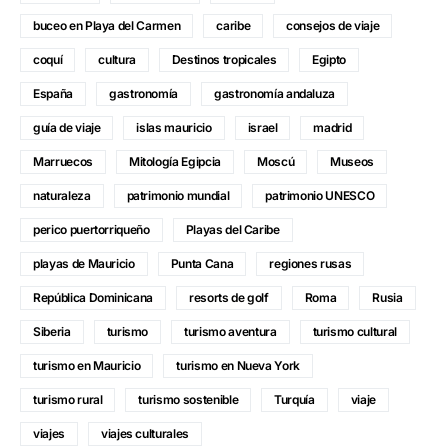
buceo en Playa del Carmen
caribe
consejos de viaje
coquí
cultura
Destinos tropicales
Egipto
España
gastronomía
gastronomía andaluza
guía de viaje
islas mauricio
israel
madrid
Marruecos
Mitología Egipcia
Moscú
Museos
naturaleza
patrimonio mundial
patrimonio UNESCO
perico puertorriqueño
Playas del Caribe
playas de Mauricio
Punta Cana
regiones rusas
República Dominicana
resorts de golf
Roma
Rusia
Siberia
turismo
turismo aventura
turismo cultural
turismo en Mauricio
turismo en Nueva York
turismo rural
turismo sostenible
Turquía
viaje
viajes
viajes culturales