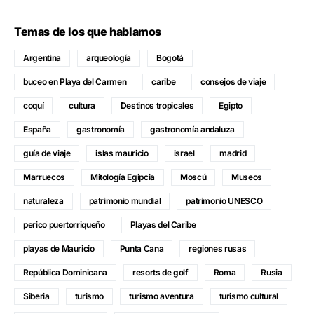
Temas de los que hablamos
Argentina
arqueología
Bogotá
buceo en Playa del Carmen
caribe
consejos de viaje
coquí
cultura
Destinos tropicales
Egipto
España
gastronomía
gastronomía andaluza
guía de viaje
islas mauricio
israel
madrid
Marruecos
Mitología Egipcia
Moscú
Museos
naturaleza
patrimonio mundial
patrimonio UNESCO
perico puertorriqueño
Playas del Caribe
playas de Mauricio
Punta Cana
regiones rusas
República Dominicana
resorts de golf
Roma
Rusia
Siberia
turismo
turismo aventura
turismo cultural