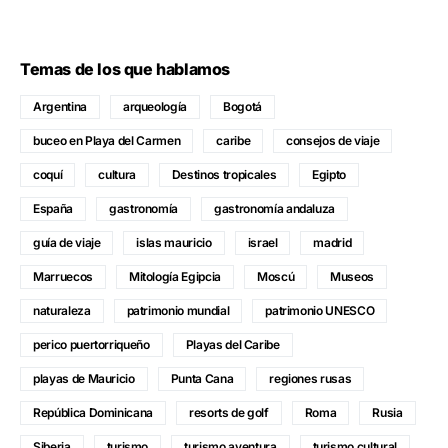
Temas de los que hablamos
Argentina
arqueología
Bogotá
buceo en Playa del Carmen
caribe
consejos de viaje
coquí
cultura
Destinos tropicales
Egipto
España
gastronomía
gastronomía andaluza
guía de viaje
islas mauricio
israel
madrid
Marruecos
Mitología Egipcia
Moscú
Museos
naturaleza
patrimonio mundial
patrimonio UNESCO
perico puertorriqueño
Playas del Caribe
playas de Mauricio
Punta Cana
regiones rusas
República Dominicana
resorts de golf
Roma
Rusia
Siberia
turismo
turismo aventura
turismo cultural