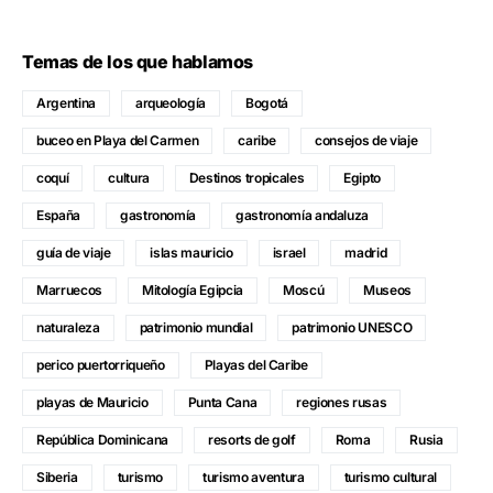
Temas de los que hablamos
Argentina
arqueología
Bogotá
buceo en Playa del Carmen
caribe
consejos de viaje
coquí
cultura
Destinos tropicales
Egipto
España
gastronomía
gastronomía andaluza
guía de viaje
islas mauricio
israel
madrid
Marruecos
Mitología Egipcia
Moscú
Museos
naturaleza
patrimonio mundial
patrimonio UNESCO
perico puertorriqueño
Playas del Caribe
playas de Mauricio
Punta Cana
regiones rusas
República Dominicana
resorts de golf
Roma
Rusia
Siberia
turismo
turismo aventura
turismo cultural