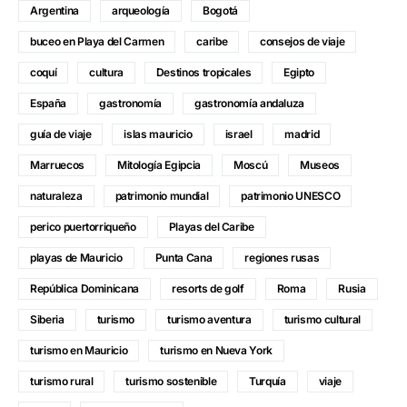
Argentina
arqueología
Bogotá
buceo en Playa del Carmen
caribe
consejos de viaje
coquí
cultura
Destinos tropicales
Egipto
España
gastronomía
gastronomía andaluza
guía de viaje
islas mauricio
israel
madrid
Marruecos
Mitología Egipcia
Moscú
Museos
naturaleza
patrimonio mundial
patrimonio UNESCO
perico puertorriqueño
Playas del Caribe
playas de Mauricio
Punta Cana
regiones rusas
República Dominicana
resorts de golf
Roma
Rusia
Siberia
turismo
turismo aventura
turismo cultural
turismo en Mauricio
turismo en Nueva York
turismo rural
turismo sostenible
Turquía
viaje