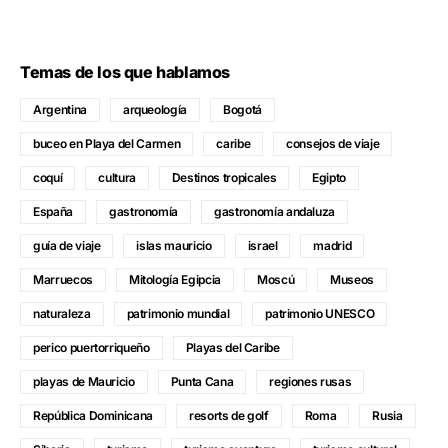
Temas de los que hablamos
Argentina
arqueología
Bogotá
buceo en Playa del Carmen
caribe
consejos de viaje
coquí
cultura
Destinos tropicales
Egipto
España
gastronomía
gastronomía andaluza
guía de viaje
islas mauricio
israel
madrid
Marruecos
Mitología Egipcia
Moscú
Museos
naturaleza
patrimonio mundial
patrimonio UNESCO
perico puertorriqueño
Playas del Caribe
playas de Mauricio
Punta Cana
regiones rusas
República Dominicana
resorts de golf
Roma
Rusia