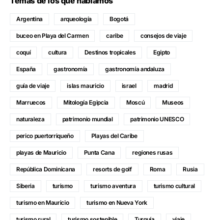
Temas de los que hablamos
Argentina
arqueología
Bogotá
buceo en Playa del Carmen
caribe
consejos de viaje
coquí
cultura
Destinos tropicales
Egipto
España
gastronomía
gastronomía andaluza
guía de viaje
islas mauricio
israel
madrid
Marruecos
Mitología Egipcia
Moscú
Museos
naturaleza
patrimonio mundial
patrimonio UNESCO
perico puertorriqueño
Playas del Caribe
playas de Mauricio
Punta Cana
regiones rusas
República Dominicana
resorts de golf
Roma
Rusia
Siberia
turismo
turismo aventura
turismo cultural
turismo en Mauricio
turismo en Nueva York
turismo rural
turismo sostenible
Turquía
viaje