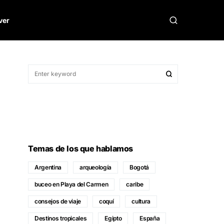
ver
Temas de los que hablamos
Argentina
arqueología
Bogotá
buceo en Playa del Carmen
caribe
consejos de viaje
coquí
cultura
Destinos tropicales
Egipto
España