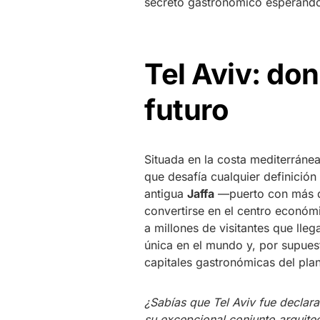
secreto gastronómico esperando
Tel Aviv: do
futuro
Situada en la costa mediterránea
que desafía cualquier definició
antigua
Jaffa
—puerto con más de
convertirse en el centro económ
a millones de visitantes que lle
única en el mundo y, por supuest
capitales gastronómicas del plan
¿Sabías que Tel Aviv fue decla
su excepcional conjunto arquite