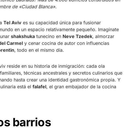
ombre de «Ciudad Blanca».
 a
Tel Aviv
es su capacidad única para fusionar
 mundo en un espacio relativamente pequeño. Imagínate
yunar
shakshuka
tunecino en
Neve Tzedek
, almorzar
del Carmel
y cenar cocina de autor con influencias
orentin
, todo en el mismo día.
v reside en su historia de inmigración: cada ola
familiares, técnicas ancestrales y secretos culinarios que
nando hasta crear una identidad gastronómica propia. Y
ulinaria está el
falafel
, el gran embajador de la cocina
os barrios