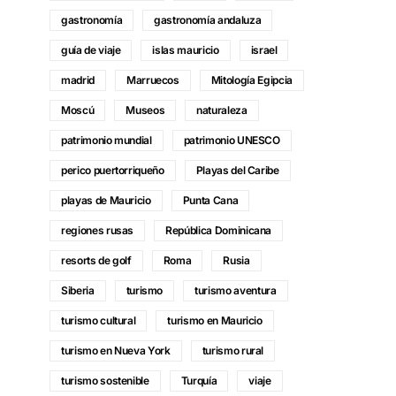
gastronomía
gastronomía andaluza
guía de viaje
islas mauricio
israel
madrid
Marruecos
Mitología Egipcia
Moscú
Museos
naturaleza
patrimonio mundial
patrimonio UNESCO
perico puertorriqueño
Playas del Caribe
playas de Mauricio
Punta Cana
regiones rusas
República Dominicana
resorts de golf
Roma
Rusia
Siberia
turismo
turismo aventura
turismo cultural
turismo en Mauricio
turismo en Nueva York
turismo rural
turismo sostenible
Turquía
viaje