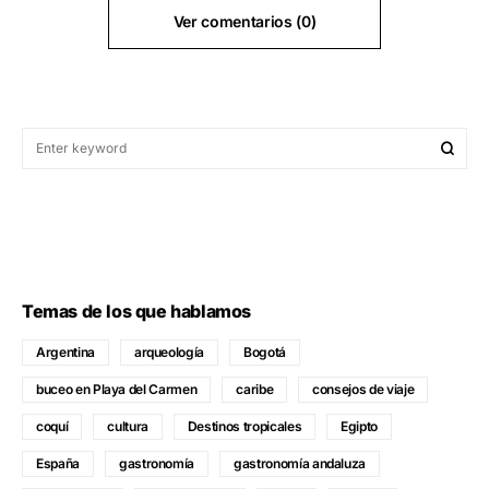
Ver comentarios (0)
Temas de los que hablamos
Argentina
arqueología
Bogotá
buceo en Playa del Carmen
caribe
consejos de viaje
coquí
cultura
Destinos tropicales
Egipto
España
gastronomía
gastronomía andaluza