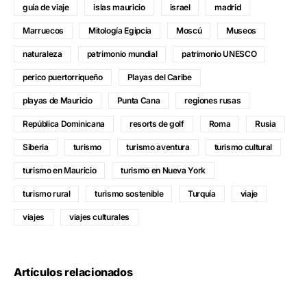
guía de viaje
islas mauricio
israel
madrid
Marruecos
Mitología Egipcia
Moscú
Museos
naturaleza
patrimonio mundial
patrimonio UNESCO
perico puertorriqueño
Playas del Caribe
playas de Mauricio
Punta Cana
regiones rusas
República Dominicana
resorts de golf
Roma
Rusia
Siberia
turismo
turismo aventura
turismo cultural
turismo en Mauricio
turismo en Nueva York
turismo rural
turismo sostenible
Turquía
viaje
viajes
viajes culturales
Artículos relacionados