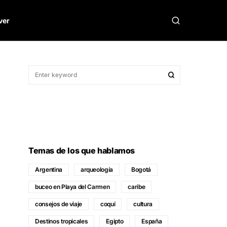
ver
Temas de los que hablamos
Argentina
arqueología
Bogotá
buceo en Playa del Carmen
caribe
consejos de viaje
coquí
cultura
Destinos tropicales
Egipto
España