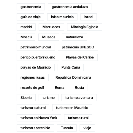
gastronomía
gastronomía andaluza
guía de viaje
islas mauricio
israel
madrid
Marruecos
Mitología Egipcia
Moscú
Museos
naturaleza
patrimonio mundial
patrimonio UNESCO
perico puertorriqueño
Playas del Caribe
playas de Mauricio
Punta Cana
regiones rusas
República Dominicana
resorts de golf
Roma
Rusia
Siberia
turismo
turismo aventura
turismo cultural
turismo en Mauricio
turismo en Nueva York
turismo rural
turismo sostenible
Turquía
viaje