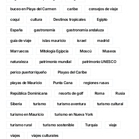
buceo en Playa del Carmen
caribe
consejos de viaje
coquí
cultura
Destinos tropicales
Egipto
España
gastronomía
gastronomía andaluza
guía de viaje
islas mauricio
israel
madrid
Marruecos
Mitología Egipcia
Moscú
Museos
naturaleza
patrimonio mundial
patrimonio UNESCO
perico puertorriqueño
Playas del Caribe
playas de Mauricio
Punta Cana
regiones rusas
República Dominicana
resorts de golf
Roma
Rusia
Siberia
turismo
turismo aventura
turismo cultural
turismo en Mauricio
turismo en Nueva York
turismo rural
turismo sostenible
Turquía
viaje
viajes
viajes culturales