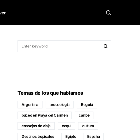
ver
Temas de los que hablamos
Argentina
arqueología
Bogotá
buceo en Playa del Carmen
caribe
consejos de viaje
coquí
cultura
Destinos tropicales
Egipto
España