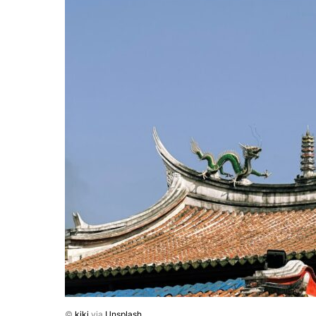
©
kiki
via
Unsplash