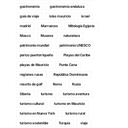
gastronomía
gastronomía andaluza
guía de viaje
islas mauricio
israel
madrid
Marruecos
Mitología Egipcia
Moscú
Museos
naturaleza
patrimonio mundial
patrimonio UNESCO
perico puertorriqueño
Playas del Caribe
playas de Mauricio
Punta Cana
regiones rusas
República Dominicana
resorts de golf
Roma
Rusia
Siberia
turismo
turismo aventura
turismo cultural
turismo en Mauricio
turismo en Nueva York
turismo rural
turismo sostenible
Turquía
viaje