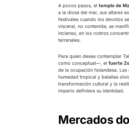
A pocos pasos, el
templo de M
a la diosa del mar, sus altares 
festivales cuando los devotos s
visceral, no contenida; se mani
incienso, en los rostros concen
terrenales.
Para quien desea contemplar Tai
como conceptual—, el
fuerte Z
de la ocupación holandesa. Las m
humedad tropical y batallas olvi
transformación cultural y la res
imperio definiera su identidad.
Mercados don