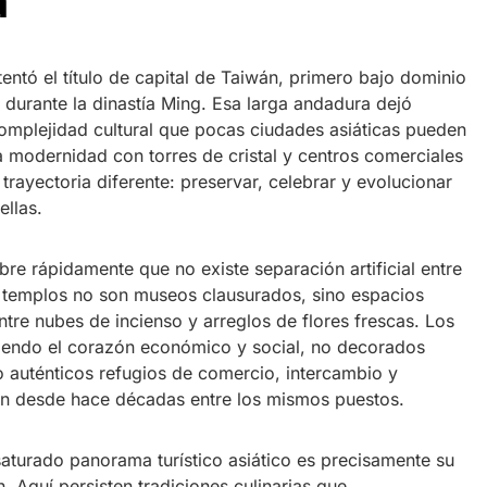
a
tentó el título de capital de Taiwán, primero bajo dominio
o durante la dinastía Ming. Esa larga andadura dejó
omplejidad cultural que pocas ciudades asiáticas pueden
la modernidad con torres de cristal y centros comerciales
 trayectoria diferente: preservar, celebrar y evolucionar
ellas.
re rápidamente que no existe separación artificial entre
s templos no son museos clausurados, sino espacios
tre nubes de incienso y arreglos de flores frescas. Los
siendo el corazón económico y social, no decorados
o auténticos refugios de comercio, intercambio y
n desde hace décadas entre los mismos puestos.
saturado panorama turístico asiático es precisamente su
. Aquí persisten tradiciones culinarias que