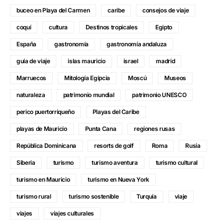
buceo en Playa del Carmen
caribe
consejos de viaje
coquí
cultura
Destinos tropicales
Egipto
España
gastronomía
gastronomía andaluza
guía de viaje
islas mauricio
israel
madrid
Marruecos
Mitología Egipcia
Moscú
Museos
naturaleza
patrimonio mundial
patrimonio UNESCO
perico puertorriqueño
Playas del Caribe
playas de Mauricio
Punta Cana
regiones rusas
República Dominicana
resorts de golf
Roma
Rusia
Siberia
turismo
turismo aventura
turismo cultural
turismo en Mauricio
turismo en Nueva York
turismo rural
turismo sostenible
Turquía
viaje
viajes
viajes culturales