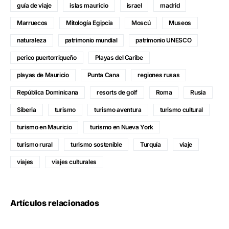
guía de viaje
islas mauricio
israel
madrid
Marruecos
Mitología Egipcia
Moscú
Museos
naturaleza
patrimonio mundial
patrimonio UNESCO
perico puertorriqueño
Playas del Caribe
playas de Mauricio
Punta Cana
regiones rusas
República Dominicana
resorts de golf
Roma
Rusia
Siberia
turismo
turismo aventura
turismo cultural
turismo en Mauricio
turismo en Nueva York
turismo rural
turismo sostenible
Turquía
viaje
viajes
viajes culturales
Artículos relacionados