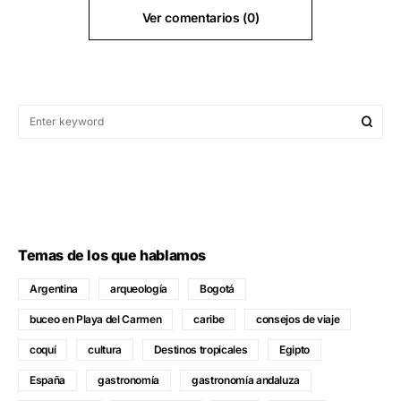
Ver comentarios (0)
Temas de los que hablamos
Argentina
arqueología
Bogotá
buceo en Playa del Carmen
caribe
consejos de viaje
coquí
cultura
Destinos tropicales
Egipto
España
gastronomía
gastronomía andaluza