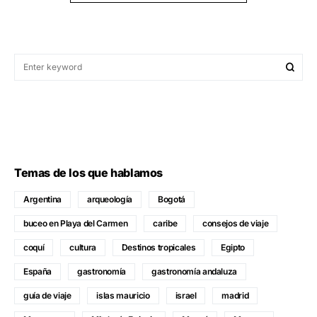
Temas de los que hablamos
Argentina
arqueología
Bogotá
buceo en Playa del Carmen
caribe
consejos de viaje
coquí
cultura
Destinos tropicales
Egipto
España
gastronomía
gastronomía andaluza
guía de viaje
islas mauricio
israel
madrid