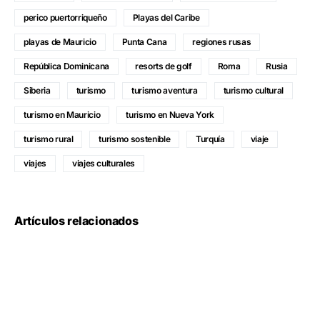
perico puertorriqueño
Playas del Caribe
playas de Mauricio
Punta Cana
regiones rusas
República Dominicana
resorts de golf
Roma
Rusia
Siberia
turismo
turismo aventura
turismo cultural
turismo en Mauricio
turismo en Nueva York
turismo rural
turismo sostenible
Turquía
viaje
viajes
viajes culturales
Artículos relacionados