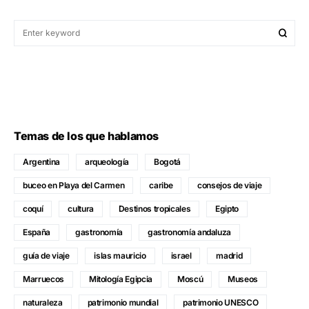
Temas de los que hablamos
Argentina
arqueología
Bogotá
buceo en Playa del Carmen
caribe
consejos de viaje
coquí
cultura
Destinos tropicales
Egipto
España
gastronomía
gastronomía andaluza
guía de viaje
islas mauricio
israel
madrid
Marruecos
Mitología Egipcia
Moscú
Museos
naturaleza
patrimonio mundial
patrimonio UNESCO