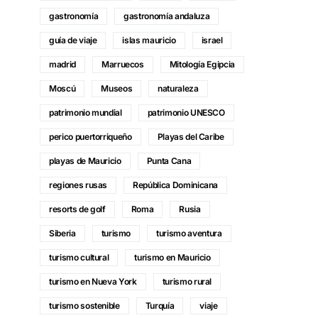
gastronomía
gastronomía andaluza
guía de viaje
islas mauricio
israel
madrid
Marruecos
Mitología Egipcia
Moscú
Museos
naturaleza
patrimonio mundial
patrimonio UNESCO
perico puertorriqueño
Playas del Caribe
playas de Mauricio
Punta Cana
regiones rusas
República Dominicana
resorts de golf
Roma
Rusia
Siberia
turismo
turismo aventura
turismo cultural
turismo en Mauricio
turismo en Nueva York
turismo rural
turismo sostenible
Turquía
viaje