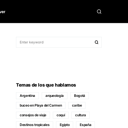
ver
Temas de los que hablamos
Argentina
arqueología
Bogotá
buceo en Playa del Carmen
caribe
consejos de viaje
coquí
cultura
Destinos tropicales
Egipto
España