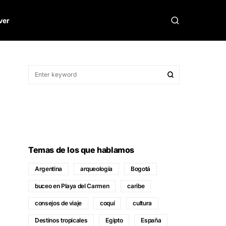
ver
Temas de los que hablamos
Argentina
arqueología
Bogotá
buceo en Playa del Carmen
caribe
consejos de viaje
coquí
cultura
Destinos tropicales
Egipto
España