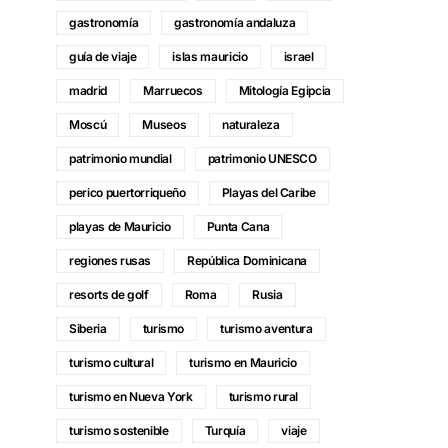
gastronomía
gastronomía andaluza
guía de viaje
islas mauricio
israel
madrid
Marruecos
Mitología Egipcia
Moscú
Museos
naturaleza
patrimonio mundial
patrimonio UNESCO
perico puertorriqueño
Playas del Caribe
playas de Mauricio
Punta Cana
regiones rusas
República Dominicana
resorts de golf
Roma
Rusia
Siberia
turismo
turismo aventura
turismo cultural
turismo en Mauricio
turismo en Nueva York
turismo rural
turismo sostenible
Turquía
viaje