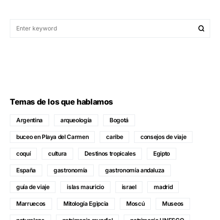
Temas de los que hablamos
Argentina
arqueología
Bogotá
buceo en Playa del Carmen
caribe
consejos de viaje
coquí
cultura
Destinos tropicales
Egipto
España
gastronomía
gastronomía andaluza
guía de viaje
islas mauricio
israel
madrid
Marruecos
Mitología Egipcia
Moscú
Museos