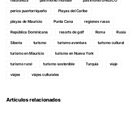
naturaleza
patrimonio mundial
patrimonio UNESCO
perico puertorriqueño
Playas del Caribe
playas de Mauricio
Punta Cana
regiones rusas
República Dominicana
resorts de golf
Roma
Rusia
Siberia
turismo
turismo aventura
turismo cultural
turismo en Mauricio
turismo en Nueva York
turismo rural
turismo sostenible
Turquía
viaje
viajes
viajes culturales
Artículos relacionados