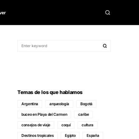
ver
Temas de los que hablamos
Argentina
arqueología
Bogotá
buceo en Playa del Carmen
caribe
consejos de viaje
coquí
cultura
Destinos tropicales
Egipto
España