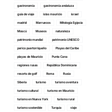
gastronomía
gastronomía andaluza
guía de viaje
islas mauricio
israel
madrid
Marruecos
Mitología Egipcia
Moscú
Museos
naturaleza
patrimonio mundial
patrimonio UNESCO
perico puertorriqueño
Playas del Caribe
playas de Mauricio
Punta Cana
regiones rusas
República Dominicana
resorts de golf
Roma
Rusia
Siberia
turismo
turismo aventura
turismo cultural
turismo en Mauricio
turismo en Nueva York
turismo rural
turismo sostenible
Turquía
viaje