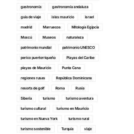
gastronomía
gastronomía andaluza
guía de viaje
islas mauricio
israel
madrid
Marruecos
Mitología Egipcia
Moscú
Museos
naturaleza
patrimonio mundial
patrimonio UNESCO
perico puertorriqueño
Playas del Caribe
playas de Mauricio
Punta Cana
regiones rusas
República Dominicana
resorts de golf
Roma
Rusia
Siberia
turismo
turismo aventura
turismo cultural
turismo en Mauricio
turismo en Nueva York
turismo rural
turismo sostenible
Turquía
viaje