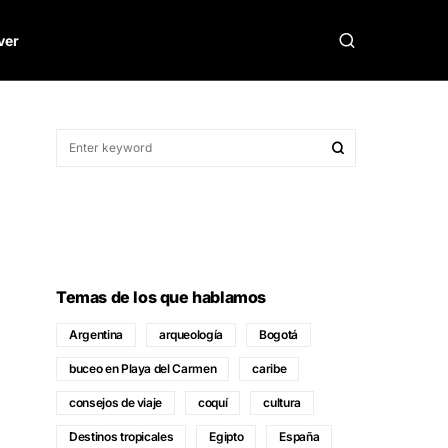
ver
Temas de los que hablamos
Argentina
arqueología
Bogotá
buceo en Playa del Carmen
caribe
consejos de viaje
coquí
cultura
Destinos tropicales
Egipto
España