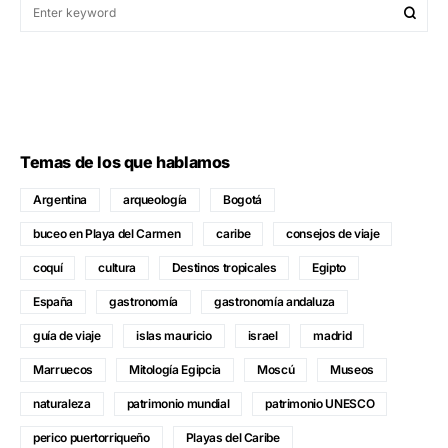
Temas de los que hablamos
Argentina
arqueología
Bogotá
buceo en Playa del Carmen
caribe
consejos de viaje
coquí
cultura
Destinos tropicales
Egipto
España
gastronomía
gastronomía andaluza
guía de viaje
islas mauricio
israel
madrid
Marruecos
Mitología Egipcia
Moscú
Museos
naturaleza
patrimonio mundial
patrimonio UNESCO
perico puertorriqueño
Playas del Caribe