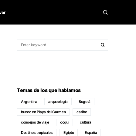
ver
Temas de los que hablamos
Argentina
arqueología
Bogotá
buceo en Playa del Carmen
caribe
consejos de viaje
coquí
cultura
Destinos tropicales
Egipto
España