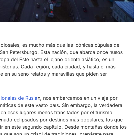
colosales, es mucho más que las icónicas cúpulas de
e San Petersburgo. Esta nación, que abarca once husos
pa del Este hasta el lejano oriente asiático, es un
historias. Cada región, cada ciudad, y hasta el más
 en su seno relatos y maravillas que piden ser
ionales de Rusia
«, nos embarcamos en un viaje por
áticas de este vasto país. Sin embargo, la verdadera
 en esos lugares menos transitados por el turismo
enudo eclipsados por destinos más populares, los que
brir en este segundo capítulo. Desde montañas donde los
 que son un crisol de tradiciones, prepárate para