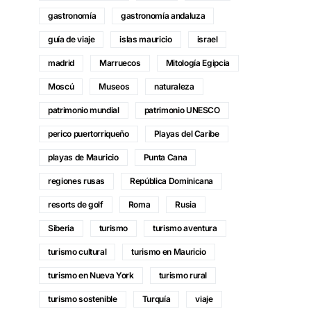
gastronomía
gastronomía andaluza
guía de viaje
islas mauricio
israel
madrid
Marruecos
Mitología Egipcia
Moscú
Museos
naturaleza
patrimonio mundial
patrimonio UNESCO
perico puertorriqueño
Playas del Caribe
playas de Mauricio
Punta Cana
regiones rusas
República Dominicana
resorts de golf
Roma
Rusia
Siberia
turismo
turismo aventura
turismo cultural
turismo en Mauricio
turismo en Nueva York
turismo rural
turismo sostenible
Turquía
viaje