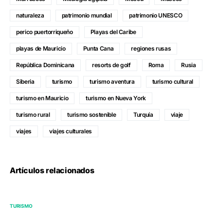
naturaleza
patrimonio mundial
patrimonio UNESCO
perico puertorriqueño
Playas del Caribe
playas de Mauricio
Punta Cana
regiones rusas
República Dominicana
resorts de golf
Roma
Rusia
Siberia
turismo
turismo aventura
turismo cultural
turismo en Mauricio
turismo en Nueva York
turismo rural
turismo sostenible
Turquía
viaje
viajes
viajes culturales
Artículos relacionados
TURISMO