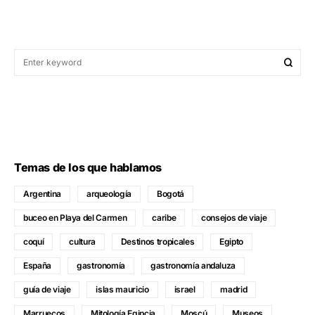
Temas de los que hablamos
Argentina
arqueología
Bogotá
buceo en Playa del Carmen
caribe
consejos de viaje
coquí
cultura
Destinos tropicales
Egipto
España
gastronomía
gastronomía andaluza
guía de viaje
islas mauricio
israel
madrid
Marruecos
Mitología Egipcia
Moscú
Museos