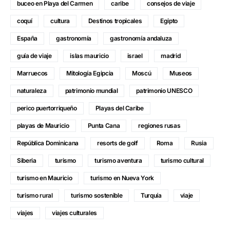
buceo en Playa del Carmen
caribe
consejos de viaje
coquí
cultura
Destinos tropicales
Egipto
España
gastronomía
gastronomía andaluza
guía de viaje
islas mauricio
israel
madrid
Marruecos
Mitología Egipcia
Moscú
Museos
naturaleza
patrimonio mundial
patrimonio UNESCO
perico puertorriqueño
Playas del Caribe
playas de Mauricio
Punta Cana
regiones rusas
República Dominicana
resorts de golf
Roma
Rusia
Siberia
turismo
turismo aventura
turismo cultural
turismo en Mauricio
turismo en Nueva York
turismo rural
turismo sostenible
Turquía
viaje
viajes
viajes culturales