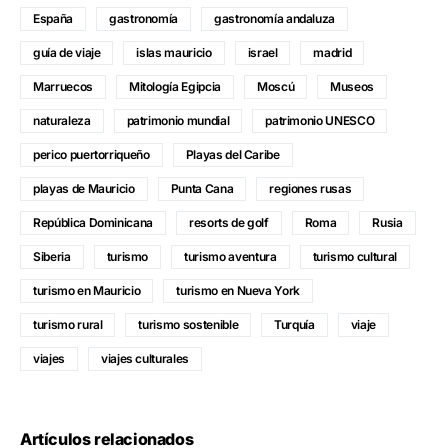
España
gastronomía
gastronomía andaluza
guía de viaje
islas mauricio
israel
madrid
Marruecos
Mitología Egipcia
Moscú
Museos
naturaleza
patrimonio mundial
patrimonio UNESCO
perico puertorriqueño
Playas del Caribe
playas de Mauricio
Punta Cana
regiones rusas
República Dominicana
resorts de golf
Roma
Rusia
Siberia
turismo
turismo aventura
turismo cultural
turismo en Mauricio
turismo en Nueva York
turismo rural
turismo sostenible
Turquía
viaje
viajes
viajes culturales
Artículos relacionados