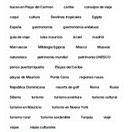
buceo en Playa del Carmen
caribe
consejos de viaje
coquí
cultura
Destinos tropicales
Egipto
España
gastronomía
gastronomía andaluza
guía de viaje
islas mauricio
israel
madrid
Marruecos
Mitología Egipcia
Moscú
Museos
naturaleza
patrimonio mundial
patrimonio UNESCO
perico puertorriqueño
Playas del Caribe
playas de Mauricio
Punta Cana
regiones rusas
República Dominicana
resorts de golf
Roma
Rusia
Siberia
turismo
turismo aventura
turismo cultural
turismo en Mauricio
turismo en Nueva York
turismo rural
turismo sostenible
Turquía
viaje
viajes
viajes culturales