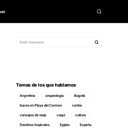
ver
Temas de los que hablamos
Argentina
arqueología
Bogotá
buceo en Playa del Carmen
caribe
consejos de viaje
coquí
cultura
Destinos tropicales
Egipto
España