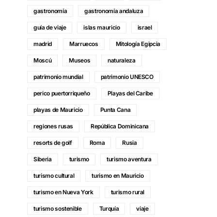
gastronomía
gastronomía andaluza
guía de viaje
islas mauricio
israel
madrid
Marruecos
Mitología Egipcia
Moscú
Museos
naturaleza
patrimonio mundial
patrimonio UNESCO
perico puertorriqueño
Playas del Caribe
playas de Mauricio
Punta Cana
regiones rusas
República Dominicana
resorts de golf
Roma
Rusia
Siberia
turismo
turismo aventura
turismo cultural
turismo en Mauricio
turismo en Nueva York
turismo rural
turismo sostenible
Turquía
viaje