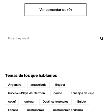
Ver comentarios (0)
Temas de los que hablamos
Argentina
arqueología
Bogotá
buceo en Playa del Carmen
caribe
consejos de viaje
coquí
cultura
Destinos tropicales
Egipto
España
gastronomía
gastronomía andaluza