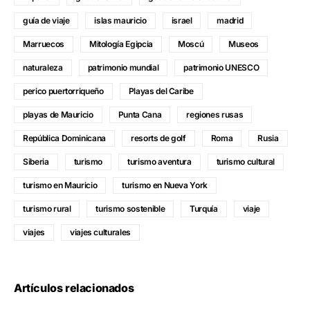
guía de viaje
islas mauricio
israel
madrid
Marruecos
Mitología Egipcia
Moscú
Museos
naturaleza
patrimonio mundial
patrimonio UNESCO
perico puertorriqueño
Playas del Caribe
playas de Mauricio
Punta Cana
regiones rusas
República Dominicana
resorts de golf
Roma
Rusia
Siberia
turismo
turismo aventura
turismo cultural
turismo en Mauricio
turismo en Nueva York
turismo rural
turismo sostenible
Turquía
viaje
viajes
viajes culturales
Artículos relacionados