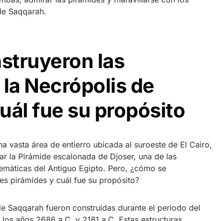
de Saqqarah.
struyeron las
 la Necrópolis de
uál fue su propósito
 vasta área de entierro ubicada al suroeste de El Cairo,
ar la Pirámide escalonada de Djoser, una de las
emáticas del Antiguo Egipto. Pero, ¿cómo se
es pirámides y cuál fue su propósito?
de Saqqarah fueron construidas durante el periodo del
 los años 2686 a.C. y 2181 a.C. Estas estructuras