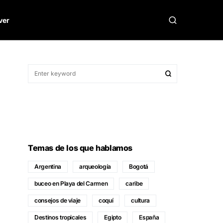
ver
Temas de los que hablamos
Argentina
arqueología
Bogotá
buceo en Playa del Carmen
caribe
consejos de viaje
coquí
cultura
Destinos tropicales
Egipto
España