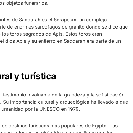
os objetos funerarios.
nantes de Saqqarah es el Serapeum, un complejo
erie de enormes sarcófagos de granito donde se dice que
 los toros sagrados de Apis. Estos toros eran
l dios Apis y su entierro en Saqqarah era parte de un
al y turística
testimonio invaluable de la grandeza y la sofisticación
a. Su importancia cultural y arqueológica ha llevado a que
 Humanidad por la UNESCO en 1979.
los destinos turísticos más populares de Egipto. Los
umbas, admirar las pirámides y maravillarse con los