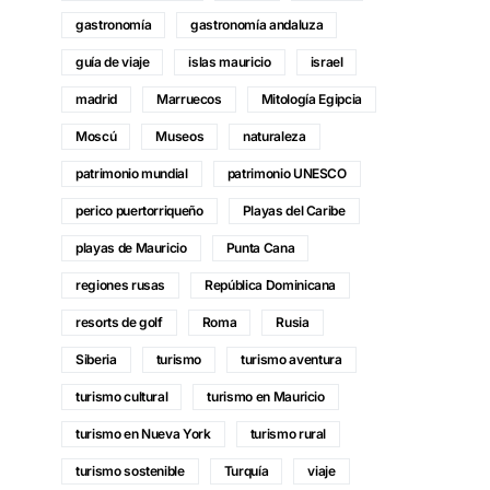
gastronomía
gastronomía andaluza
guía de viaje
islas mauricio
israel
madrid
Marruecos
Mitología Egipcia
Moscú
Museos
naturaleza
patrimonio mundial
patrimonio UNESCO
perico puertorriqueño
Playas del Caribe
playas de Mauricio
Punta Cana
regiones rusas
República Dominicana
resorts de golf
Roma
Rusia
Siberia
turismo
turismo aventura
turismo cultural
turismo en Mauricio
turismo en Nueva York
turismo rural
turismo sostenible
Turquía
viaje