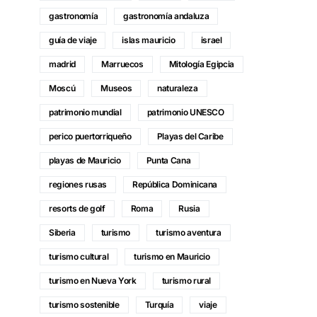
gastronomía
gastronomía andaluza
guía de viaje
islas mauricio
israel
madrid
Marruecos
Mitología Egipcia
Moscú
Museos
naturaleza
patrimonio mundial
patrimonio UNESCO
perico puertorriqueño
Playas del Caribe
playas de Mauricio
Punta Cana
regiones rusas
República Dominicana
resorts de golf
Roma
Rusia
Siberia
turismo
turismo aventura
turismo cultural
turismo en Mauricio
turismo en Nueva York
turismo rural
turismo sostenible
Turquía
viaje