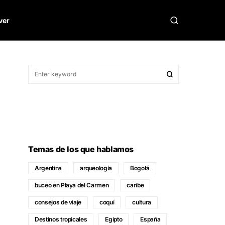
ver
Temas de los que hablamos
Argentina
arqueología
Bogotá
buceo en Playa del Carmen
caribe
consejos de viaje
coquí
cultura
Destinos tropicales
Egipto
España