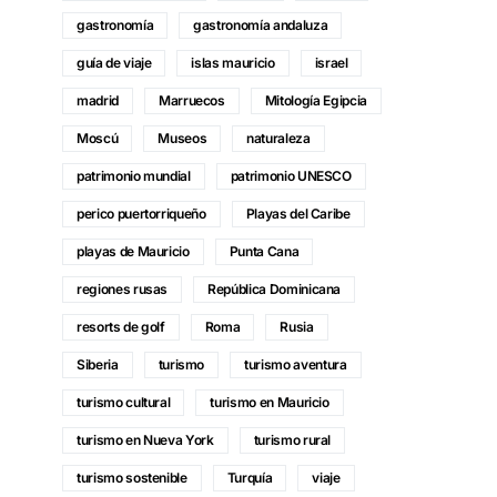
gastronomía
gastronomía andaluza
guía de viaje
islas mauricio
israel
madrid
Marruecos
Mitología Egipcia
Moscú
Museos
naturaleza
patrimonio mundial
patrimonio UNESCO
perico puertorriqueño
Playas del Caribe
playas de Mauricio
Punta Cana
regiones rusas
República Dominicana
resorts de golf
Roma
Rusia
Siberia
turismo
turismo aventura
turismo cultural
turismo en Mauricio
turismo en Nueva York
turismo rural
turismo sostenible
Turquía
viaje