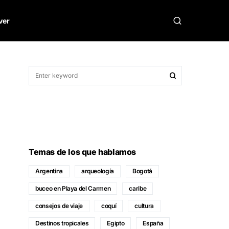
ver
Temas de los que hablamos
Argentina
arqueología
Bogotá
buceo en Playa del Carmen
caribe
consejos de viaje
coquí
cultura
Destinos tropicales
Egipto
España