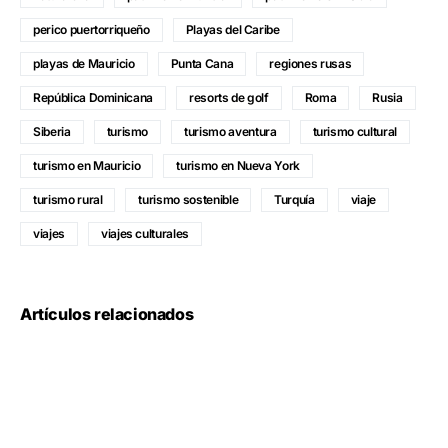
perico puertorriqueño
Playas del Caribe
playas de Mauricio
Punta Cana
regiones rusas
República Dominicana
resorts de golf
Roma
Rusia
Siberia
turismo
turismo aventura
turismo cultural
turismo en Mauricio
turismo en Nueva York
turismo rural
turismo sostenible
Turquía
viaje
viajes
viajes culturales
Artículos relacionados