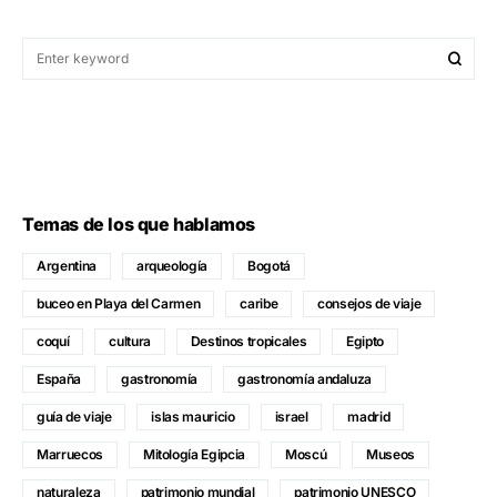
Temas de los que hablamos
Argentina
arqueología
Bogotá
buceo en Playa del Carmen
caribe
consejos de viaje
coquí
cultura
Destinos tropicales
Egipto
España
gastronomía
gastronomía andaluza
guía de viaje
islas mauricio
israel
madrid
Marruecos
Mitología Egipcia
Moscú
Museos
naturaleza
patrimonio mundial
patrimonio UNESCO