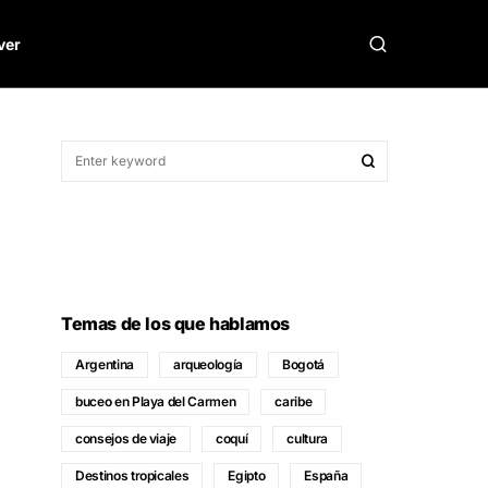
ver
Temas de los que hablamos
Argentina
arqueología
Bogotá
buceo en Playa del Carmen
caribe
consejos de viaje
coquí
cultura
Destinos tropicales
Egipto
España