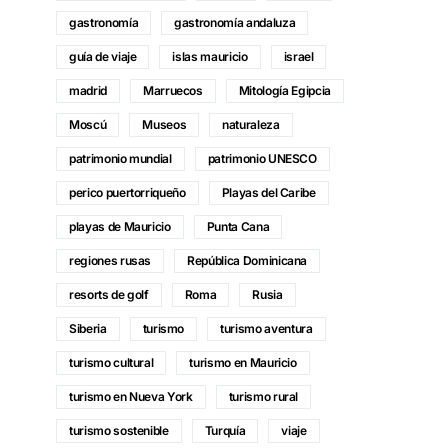
gastronomía
gastronomía andaluza
guía de viaje
islas mauricio
israel
madrid
Marruecos
Mitología Egipcia
Moscú
Museos
naturaleza
patrimonio mundial
patrimonio UNESCO
perico puertorriqueño
Playas del Caribe
playas de Mauricio
Punta Cana
regiones rusas
República Dominicana
resorts de golf
Roma
Rusia
Siberia
turismo
turismo aventura
turismo cultural
turismo en Mauricio
turismo en Nueva York
turismo rural
turismo sostenible
Turquía
viaje