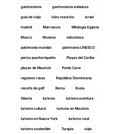
gastronomía
gastronomía andaluza
guía de viaje
islas mauricio
israel
madrid
Marruecos
Mitología Egipcia
Moscú
Museos
naturaleza
patrimonio mundial
patrimonio UNESCO
perico puertorriqueño
Playas del Caribe
playas de Mauricio
Punta Cana
regiones rusas
República Dominicana
resorts de golf
Roma
Rusia
Siberia
turismo
turismo aventura
turismo cultural
turismo en Mauricio
turismo en Nueva York
turismo rural
turismo sostenible
Turquía
viaje