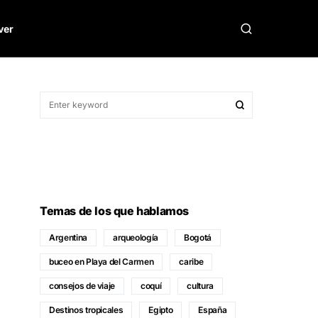
ver
Temas de los que hablamos
Argentina
arqueología
Bogotá
buceo en Playa del Carmen
caribe
consejos de viaje
coquí
cultura
Destinos tropicales
Egipto
España