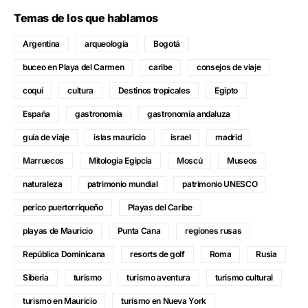
Temas de los que hablamos
Argentina
arqueología
Bogotá
buceo en Playa del Carmen
caribe
consejos de viaje
coquí
cultura
Destinos tropicales
Egipto
España
gastronomía
gastronomía andaluza
guía de viaje
islas mauricio
israel
madrid
Marruecos
Mitología Egipcia
Moscú
Museos
naturaleza
patrimonio mundial
patrimonio UNESCO
perico puertorriqueño
Playas del Caribe
playas de Mauricio
Punta Cana
regiones rusas
República Dominicana
resorts de golf
Roma
Rusia
Siberia
turismo
turismo aventura
turismo cultural
turismo en Mauricio
turismo en Nueva York