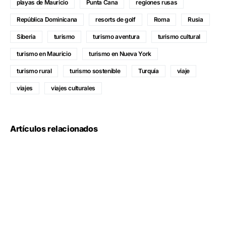
playas de Mauricio
Punta Cana
regiones rusas
República Dominicana
resorts de golf
Roma
Rusia
Siberia
turismo
turismo aventura
turismo cultural
turismo en Mauricio
turismo en Nueva York
turismo rural
turismo sostenible
Turquía
viaje
viajes
viajes culturales
Artículos relacionados