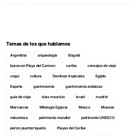
Temas de los que hablamos
Argentina
arqueología
Bogotá
buceo en Playa del Carmen
caribe
consejos de viaje
coquí
cultura
Destinos tropicales
Egipto
España
gastronomía
gastronomía andaluza
guía de viaje
islas mauricio
israel
madrid
Marruecos
Mitología Egipcia
Moscú
Museos
naturaleza
patrimonio mundial
patrimonio UNESCO
perico puertorriqueño
Playas del Caribe