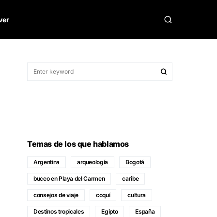
ver
Temas de los que hablamos
Argentina
arqueología
Bogotá
buceo en Playa del Carmen
caribe
consejos de viaje
coquí
cultura
Destinos tropicales
Egipto
España