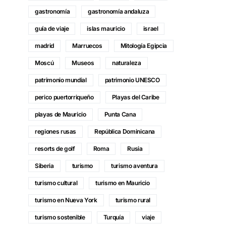
gastronomía
gastronomía andaluza
guía de viaje
islas mauricio
israel
madrid
Marruecos
Mitología Egipcia
Moscú
Museos
naturaleza
patrimonio mundial
patrimonio UNESCO
perico puertorriqueño
Playas del Caribe
playas de Mauricio
Punta Cana
regiones rusas
República Dominicana
resorts de golf
Roma
Rusia
Siberia
turismo
turismo aventura
turismo cultural
turismo en Mauricio
turismo en Nueva York
turismo rural
turismo sostenible
Turquía
viaje