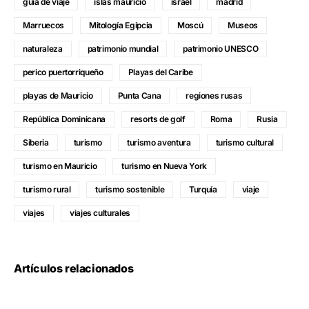
guía de viaje
islas mauricio
israel
madrid
Marruecos
Mitología Egipcia
Moscú
Museos
naturaleza
patrimonio mundial
patrimonio UNESCO
perico puertorriqueño
Playas del Caribe
playas de Mauricio
Punta Cana
regiones rusas
República Dominicana
resorts de golf
Roma
Rusia
Siberia
turismo
turismo aventura
turismo cultural
turismo en Mauricio
turismo en Nueva York
turismo rural
turismo sostenible
Turquía
viaje
viajes
viajes culturales
Artículos relacionados