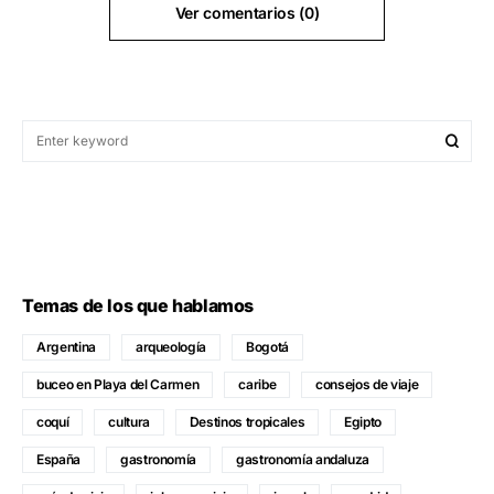
Ver comentarios (0)
Temas de los que hablamos
Argentina
arqueología
Bogotá
buceo en Playa del Carmen
caribe
consejos de viaje
coquí
cultura
Destinos tropicales
Egipto
España
gastronomía
gastronomía andaluza